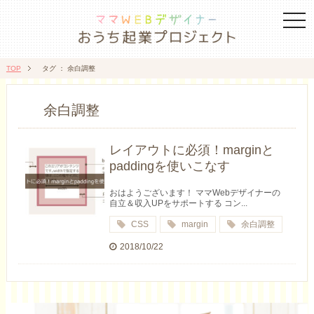
togg
navi
TOP
タグ ： 余白調整
余白調整
レイアウトに必須！marginと
paddingを使いこなす
おはようございます！ ママWebデザイナーの
自立＆収入UPをサポートする コン...
CSS
margin
余白調整
2018/10/22