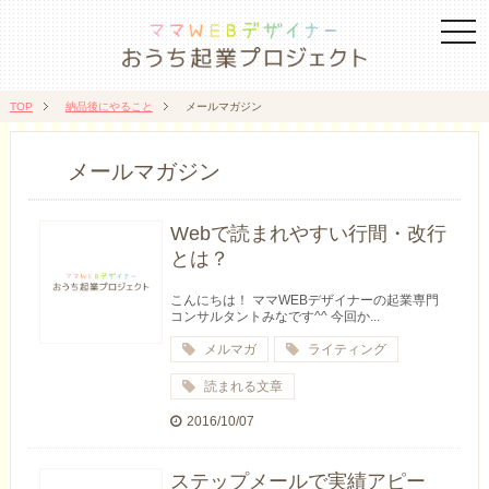
togg
navi
TOP
納品後にやること
メールマガジン
メールマガジン
Webで読まれやすい行間・改行
とは？
こんにちは！ ママWEBデザイナーの起業専門
コンサルタントみなです^^ 今回か...
メルマガ
ライティング
読まれる文章
2016/10/07
ステップメールで実績アピー