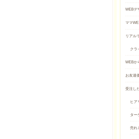
WEBデ
ママWE
リアルで
クラ
WEBか
お友達価
受注した
ヒアリ
ター
売れ