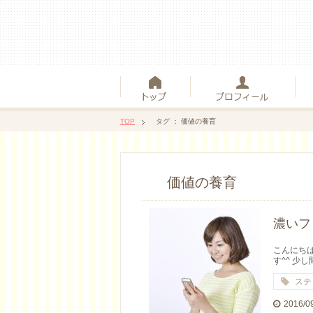
TOP
タグ ： 価値の養育
価値の養育
濃いフ
こんにちは
す^^ 少し間
ステ
2016/0