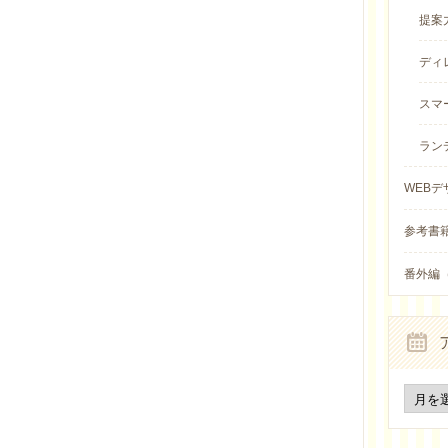
提案
ディレ
スマ
ラン
WEBデ
参考書籍 
番外編（