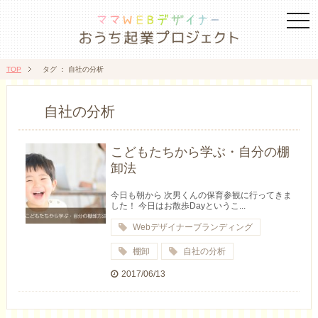
togg
navi
TOP
タグ ： 自社の分析
自社の分析
こどもたちから学ぶ・自分の棚
卸法
今日も朝から 次男くんの保育参観に行ってきま
した！ 今日はお散歩Dayというこ...
Webデザイナーブランディング
棚卸
自社の分析
2017/06/13