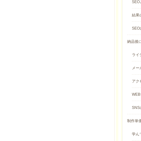
SEO
結果
SE
納品後に
ライテ
メール
アクセ
WEB
SNS
制作単価
学んで