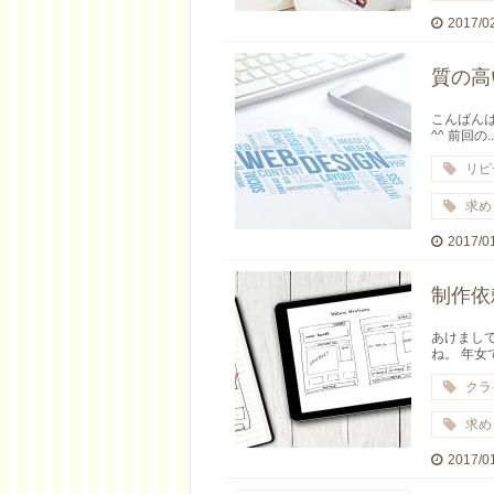
2017/0
質の高
こんばんは
^^ 前回の..
リピ
求め
2017/0
制作依
あけまして
ね。 年女で.
クラ
求め
2017/0