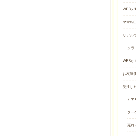
WEBデ
ママWE
リアルで
クラ
WEBか
お友達価
受注した
ヒアリ
ター
売れ