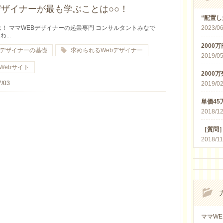
デザイナーが最も学ぶことは○○！
“配置
！ ママWEBデザイナーの起業専門 コンサルタントみなで
2023/06
わ...
2000
bデザイナーの基礎
求められるWebデザイナー
2019/05
Webサイト
2000
7/03
2019/02
単価4
2018/12
［質問
2018/11
ママWE