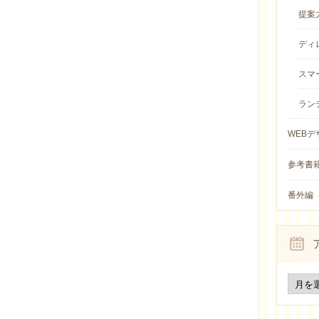
提案
ディレ
スマ
ラン
WEBデ
参考書籍 
番外編（